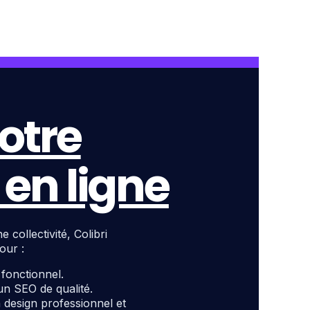
otre
en ligne
ollectivité, Colibri
our :
t fonctionnel.
un SEO de qualité.
design professionnel et