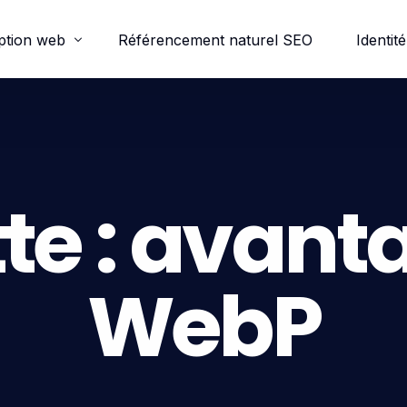
ption web
Référencement naturel SEO
Identité
ordpress
e-commerce
te :
avanta
trine
WebP