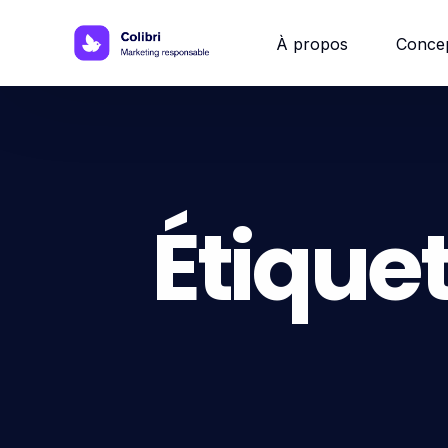
À propos
Conce
Site w
Site 
Étiquet
Site vi