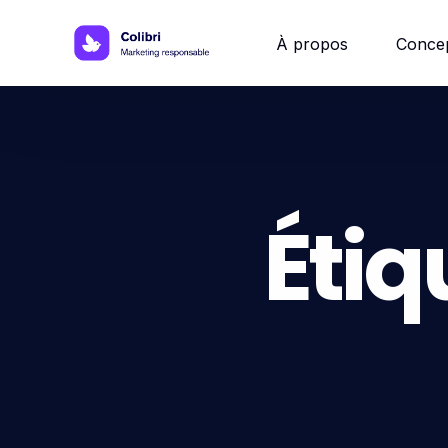
À propos
Conce
Site w
Site 
Étiq
Site vi