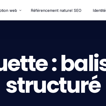
ption web
Référencement naturel SEO
Identité
ordpress
e-commerce
uette :
bali
trine
structuré