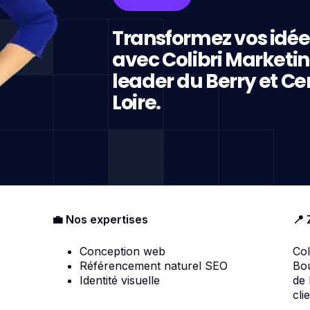
Transformez vos idée
avec Colibri Marketi
leader du Berry et Ce
Loire.
💼 Nos expertises
📍 
Conception web
Col
Référencement naturel SEO
Bou
Identité visuelle
de
cli