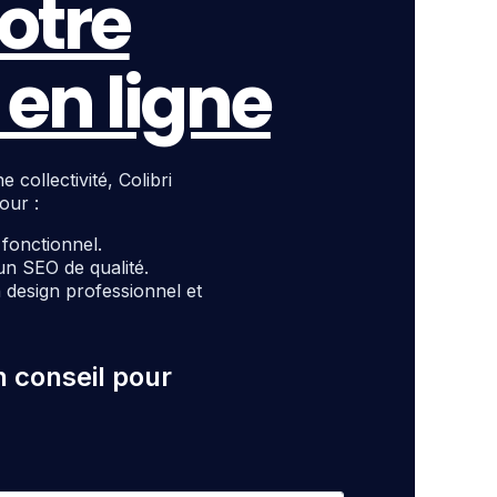
otre
en ligne
ollectivité, Colibri
our :
t fonctionnel.
un SEO de qualité.
design professionnel et
n conseil pour