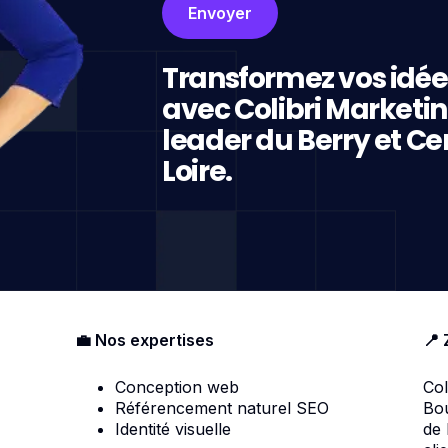
Transformez vos idée
avec Colibri Marketi
leader du Berry et Ce
Loire.
💼 Nos expertises
📍 
Conception web
Col
Référencement naturel SEO
Bou
Identité visuelle
de