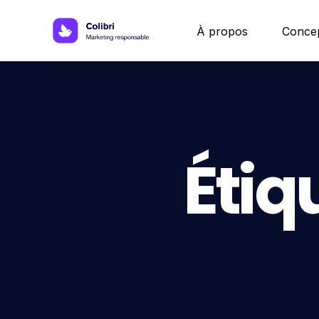
À propos
Conce
Site w
Site 
Étiq
Site vi