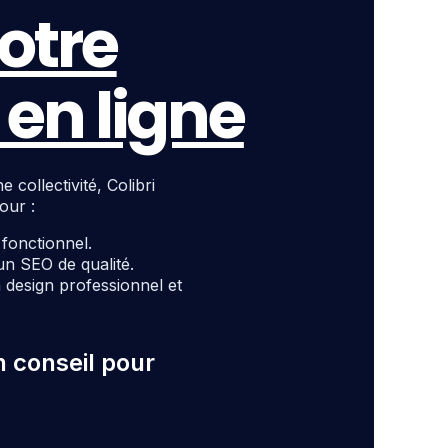
otre
en ligne
ollectivité, Colibri
our :
t fonctionnel.
un SEO de qualité.
design professionnel et
n conseil pour