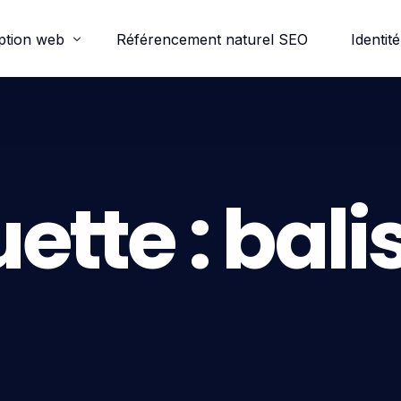
ption web
Référencement naturel SEO
Identité
ordpress
e-commerce
uette :
balis
trine