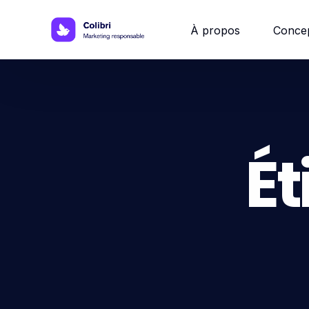
À propos
Conce
Site w
Site 
Ét
Site vi