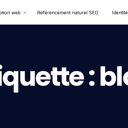
ption web
Référencement naturel SEO
Identité
ordpress
e-commerce
iquette :
bl
trine