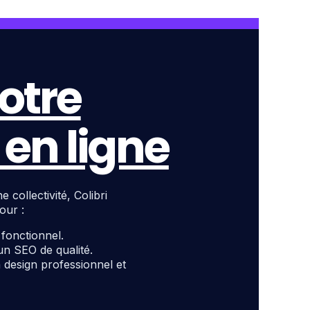
otre
en ligne
ollectivité, Colibri
our :
t fonctionnel.
un SEO de qualité.
design professionnel et