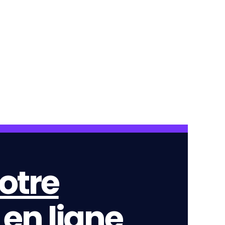
otre
en ligne