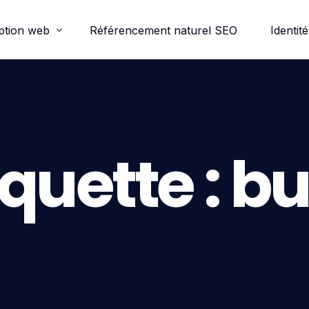
ption web
Référencement naturel SEO
Identité
ordpress
e-commerce
iquette :
bu
trine