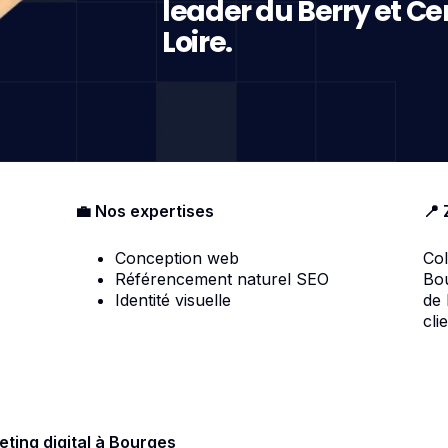
leader du Berry et Ce
Loire.
💼 Nos expertises
📍 
Conception web
Col
Référencement naturel SEO
Bou
Identité visuelle
de
cli
ting digital à Bourges