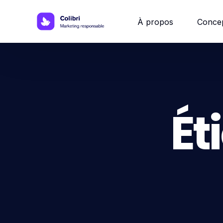
À propos
Conce
Site w
Site 
Ét
Site vi