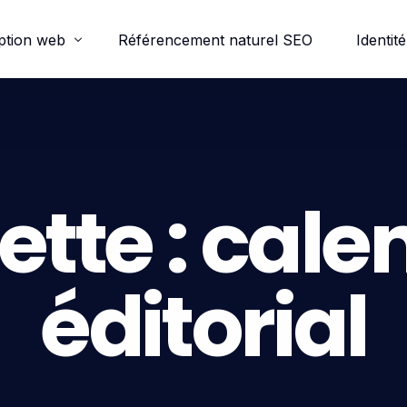
ption web
Référencement naturel SEO
Identité
ordpress
e-commerce
ette :
calen
trine
éditorial