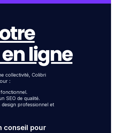
otre
en ligne
ollectivité, Colibri
our :
t fonctionnel.
un SEO de qualité.
design professionnel et
n conseil pour