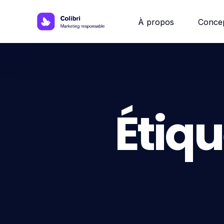
À propos
Conce
Site w
Site 
Étiqu
Site vi