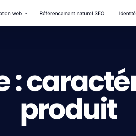
ption web
Référencement naturel SEO
Identité
ordpress
e-commerce
e :
caractér
trine
produit