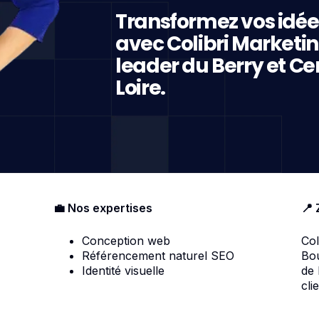
Transformez vos idée
avec Colibri Marketi
leader du Berry et Ce
Loire.
💼 Nos expertises
📍 
Conception web
Col
Référencement naturel SEO
Bou
Identité visuelle
de
cli