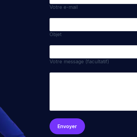
Votre e-mail
Objet
Votre message (facultatif)