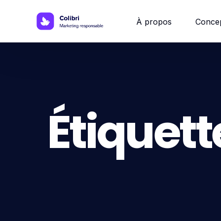
À propos
Conce
Site w
Site 
Étiquett
Site vi