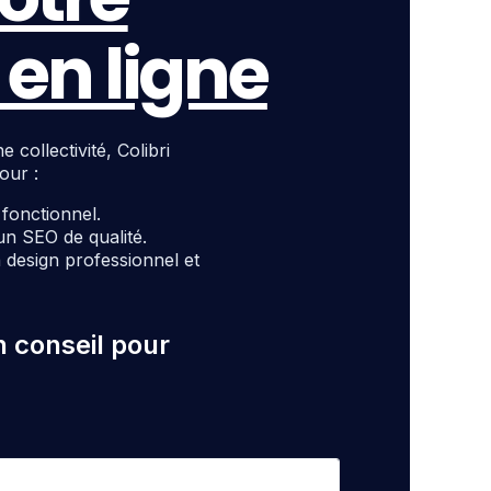
en ligne
ollectivité, Colibri
our :
t fonctionnel.
un SEO de qualité.
design professionnel et
n conseil pour