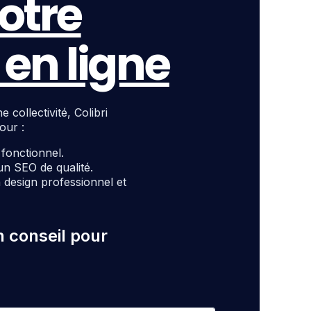
otre
en ligne
ollectivité, Colibri
our :
t fonctionnel.
un SEO de qualité.
design professionnel et
n conseil pour