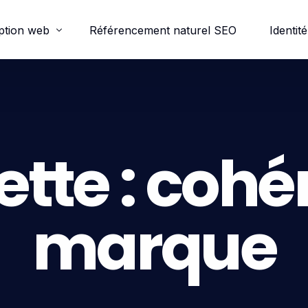
ption web
Référencement naturel SEO
Identité
ordpress
e-commerce
ette :
cohé
trine
marque