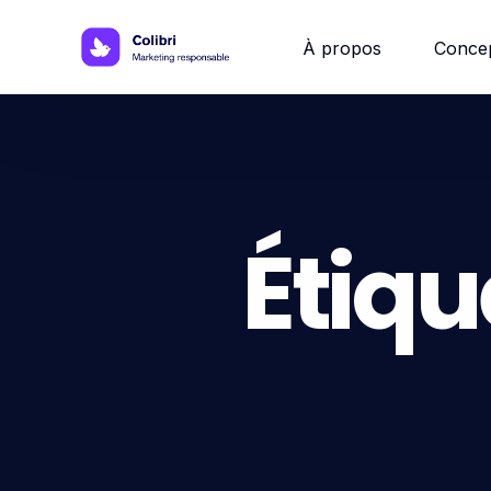
À propos
Conce
Site w
Site 
Étiqu
Site vi