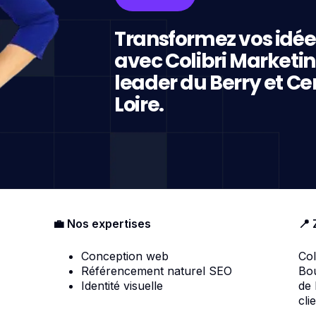
Transformez vos idée
avec Colibri Marketi
leader du Berry et Ce
Loire.
💼 Nos expertises
📍 
Conception web
Col
Référencement naturel SEO
Bou
Identité visuelle
de
cli