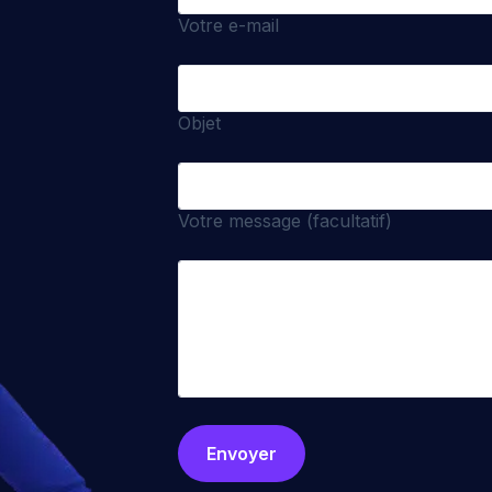
Votre e-mail
Objet
Votre message (facultatif)