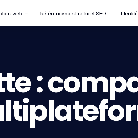
ption web
Référencement naturel SEO
Identité
ordpress
e-commerce
te :
compat
trine
ltiplatefo