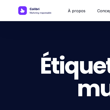
À propos
Conce
Site w
Site 
Étiquet
Site vi
mu