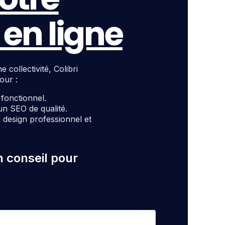
en ligne
ollectivité, Colibri
our :
t fonctionnel.
un SEO de qualité.
design professionnel et
n conseil pour