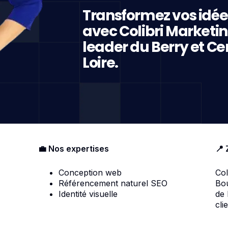
Transformez vos idée
avec Colibri Marketi
leader du Berry et Ce
Loire.
💼 Nos expertises
📍 
Conception web
Col
Référencement naturel SEO
Bou
Identité visuelle
de
cli