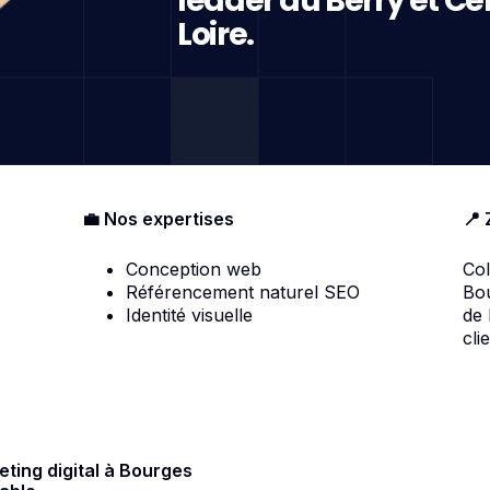
leader du Berry et Ce
Loire.
💼 Nos expertises
📍 
Conception web
Col
Référencement naturel SEO
Bou
Identité visuelle
de
cli
ting digital à Bourges