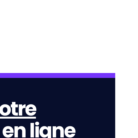
otre
en ligne