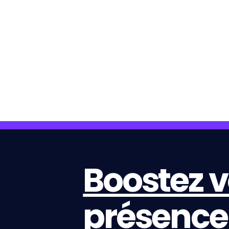
Boostez v
présence 