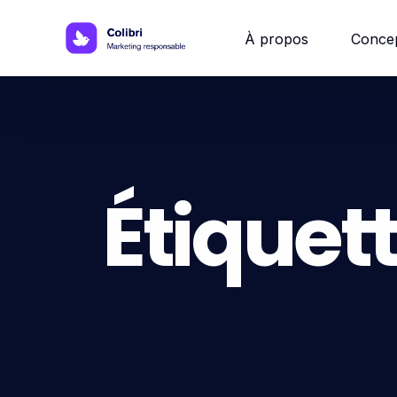
À propos
Conce
Site w
Site 
Étiquett
Site vi