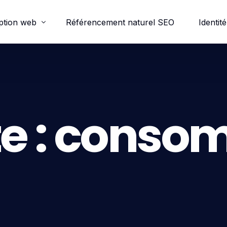
ption web
Référencement naturel SEO
Identité
ordpress
e-commerce
e :
consom
trine