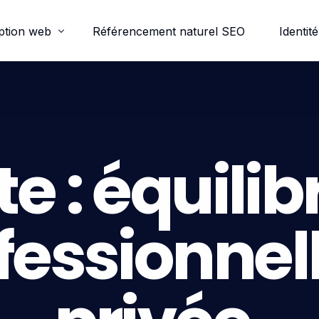
ption web
Référencement naturel SEO
Identité
ordpress
e-commerce
te :
équilib
trine
fessionnell