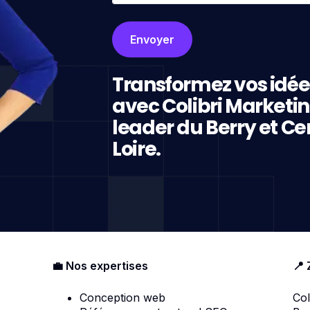
Transformez vos idée
avec Colibri Marketi
leader du Berry et Ce
Loire.
💼 Nos expertises
📍 
Conception web
Col