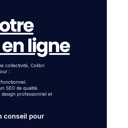
otre
en ligne
ollectivité, Colibri
our :
t fonctionnel.
un SEO de qualité.
design professionnel et
n conseil pour