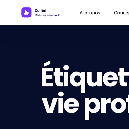
À propos
Conce
Site w
Site 
Étiquet
Site vi
vie pro