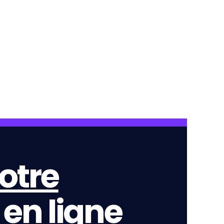
otre
en ligne