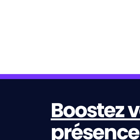
Boostez v
présence 