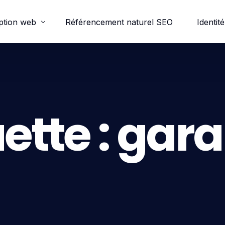
ption web
Référencement naturel SEO
Identité
ordpress
e-commerce
ette :
gara
trine