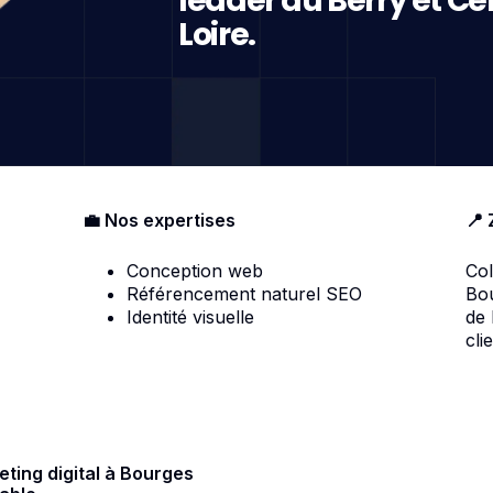
leader du Berry et Ce
Loire.
💼 Nos expertises
📍 
Conception web
Col
Référencement naturel SEO
Bou
Identité visuelle
de
cli
ting digital à Bourges