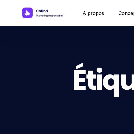
À propos
Conce
Site w
Site 
Étiqu
Site vi