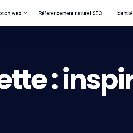
ption web
Référencement naturel SEO
Identité
ordpress
e-commerce
ette :
inspi
trine