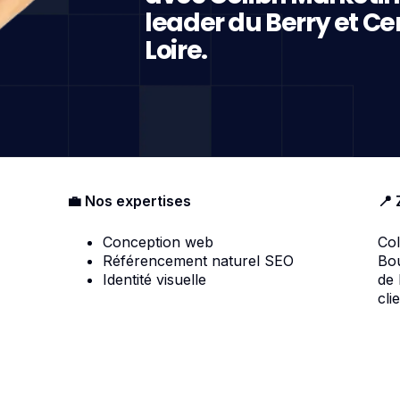
leader du Berry et Ce
Loire.
💼 Nos expertises
📍 
Conception web
Col
Référencement naturel SEO
Bou
Identité visuelle
de
cli