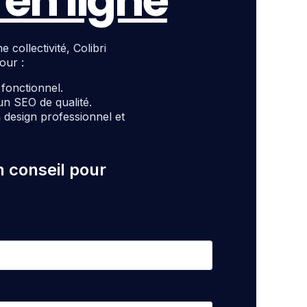
en ligne
ollectivité, Colibri
our :
t fonctionnel.
un SEO de qualité.
design professionnel et
n conseil pour