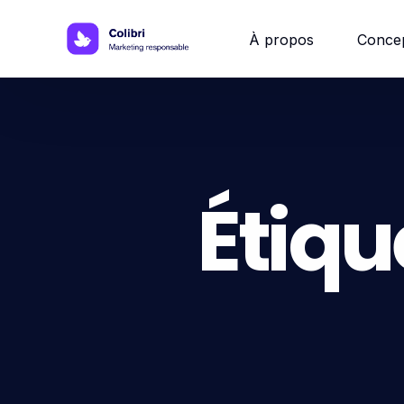
À propos
Conce
Site w
Site 
Étiqu
Site vi