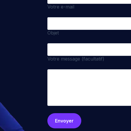
Votre e-mail
Objet
Votre message (facultatif)