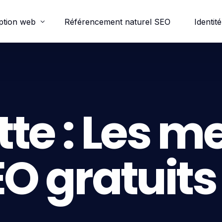
ption web
Référencement naturel SEO
Identité
ordpress
e-commerce
tte :
Les me
trine
EO gratuits