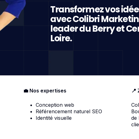
Transformez vos idée
avec Colibri Marketi
leader du Berry et Ce
Loire.
💼 Nos expertises
📍 
Conception web
Col
Référencement naturel SEO
Bou
Identité visuelle
de
cli