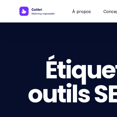
À propos
Conce
Site w
Site 
Étique
Site vi
outils S