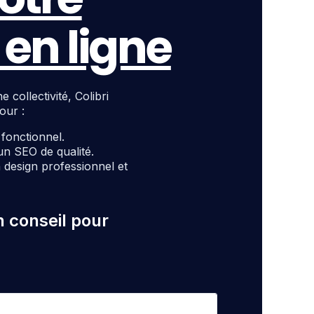
en ligne
ollectivité, Colibri
our :
t fonctionnel.
un SEO de qualité.
design professionnel et
n conseil pour