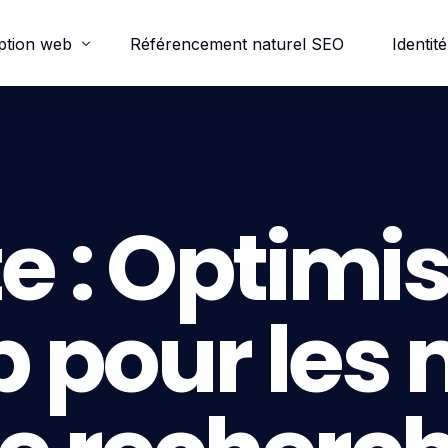
ption web
Référencement naturel SEO
Identité
ordpress
e-commerce
e :
Optimis
trine
b pour les