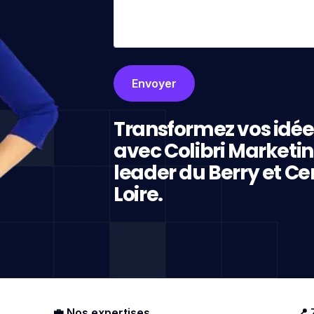
Transformez vos idée
avec Colibri Marketi
leader du Berry et Ce
Loire.
💼 Nos expertises
📍 