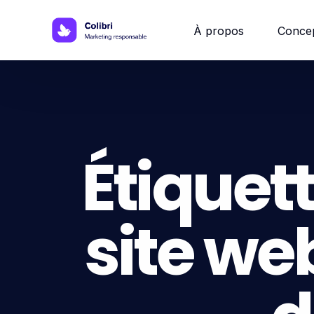
À propos
Conce
Site w
Site 
Étiquett
Site vi
site we