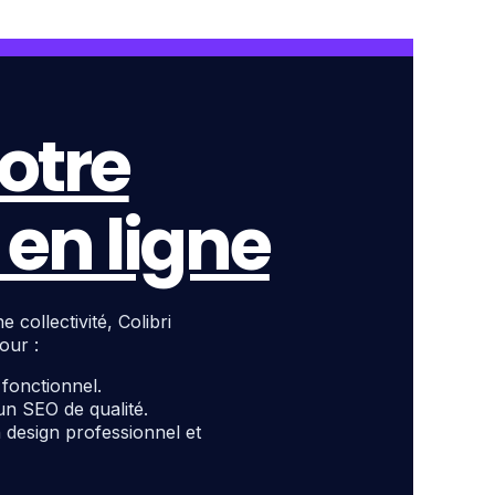
otre
en ligne
ollectivité, Colibri
our :
t fonctionnel.
un SEO de qualité.
design professionnel et