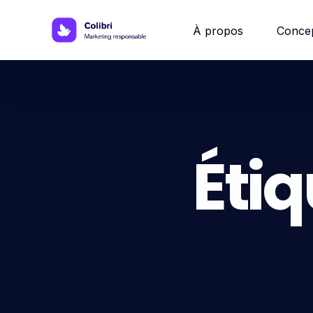
À propos
Conce
Site w
Site 
Étiq
Site vi