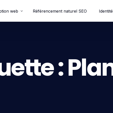
ption web
Référencement naturel SEO
Identité
ordpress
e-commerce
uette :
Plan
trine