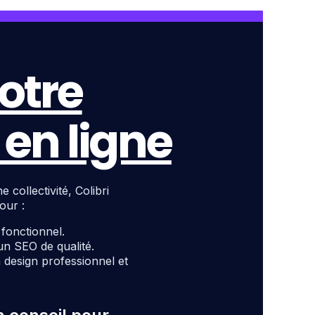
otre
en ligne
ollectivité, Colibri
our :
t fonctionnel.
un SEO de qualité.
design professionnel et