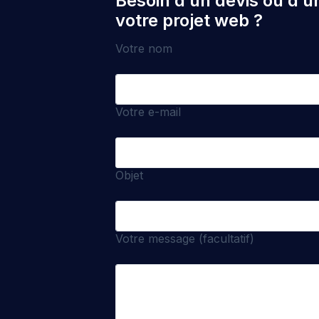
Besoin d’un devis ou d’u
votre projet web ?
Votre nom
Votre e-mail
Objet
Votre message (facultatif)