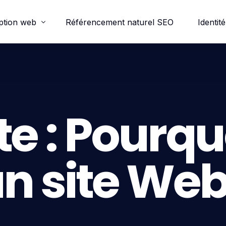
ption web
Référencement naturel SEO
Identité
ordpress
e-commerce
te :
Pourquo
trine
n site We