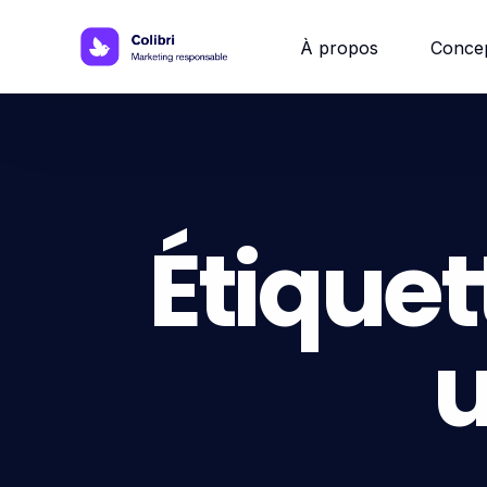
À propos
Conce
Site w
Site 
Étiquet
Site vi
u