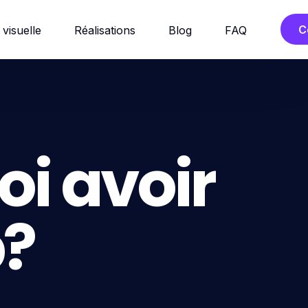
C
 visuelle
Réalisations
Blog
FAQ
i avoir
b?