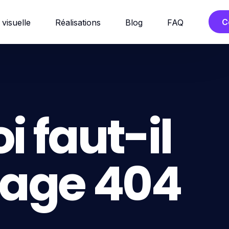
C
 visuelle
Réalisations
Blog
FAQ
 faut-il
page 404