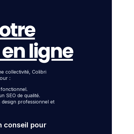
otre
en ligne
ollectivité, Colibri
our :
t fonctionnel.
un SEO de qualité.
design professionnel et
n conseil pour