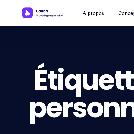
À propos
Conce
Site w
Site 
Étiquett
Site vi
personn