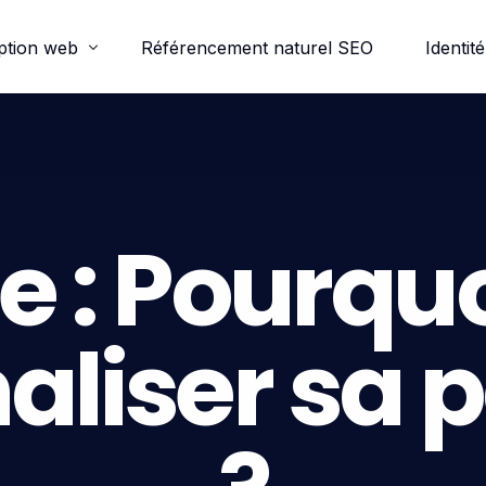
ption web
Référencement naturel SEO
Identité
ordpress
e-commerce
e :
Pourquoi
trine
aliser sa 