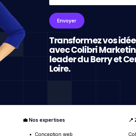
Transformez vos idée
avec Colibri Marketi
leader du Berry et Ce
Loire.
💼 Nos expertises
📍 
Conception web
Col