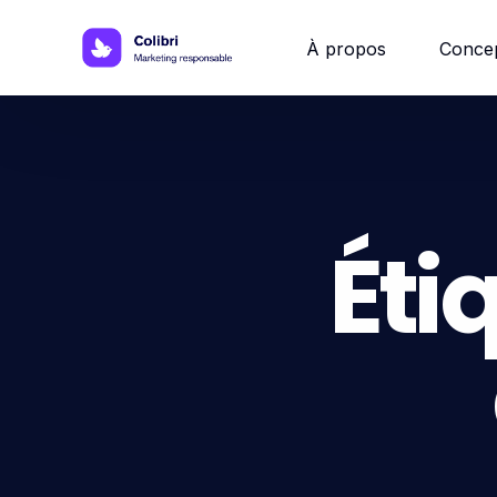
À propos
Conce
Site w
Site 
Éti
Site vi