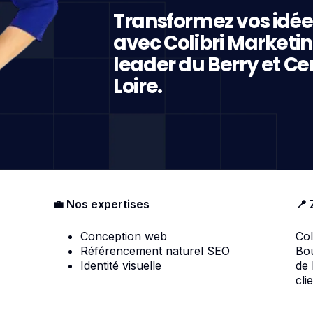
Transformez vos idée
avec Colibri Marketi
leader du Berry et Ce
Loire.
💼 Nos expertises
📍 
Conception web
Col
Référencement naturel SEO
Bou
Identité visuelle
de
cli