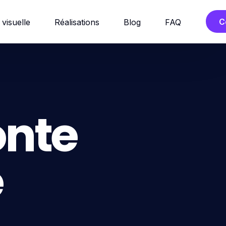
C
 visuelle
Réalisations
Blog
FAQ
onte
e