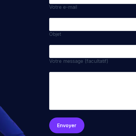
Votre e-mail
Objet
Votre message (facultatif)