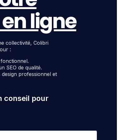
en ligne
ollectivité, Colibri
our :
t fonctionnel.
un SEO de qualité.
design professionnel et
n conseil pour