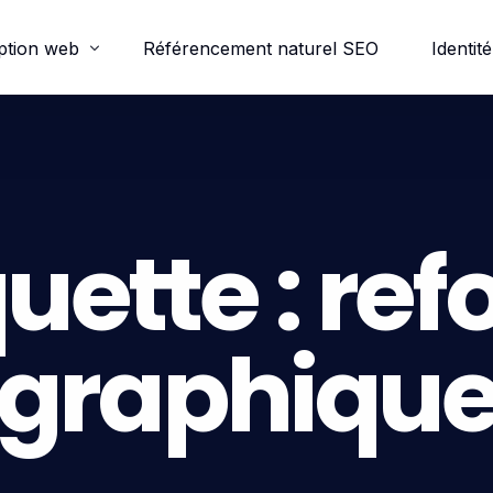
ption web
Référencement naturel SEO
Identité
ordpress
e-commerce
quette :
ref
trine
graphiqu