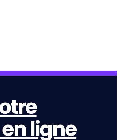
otre
en ligne