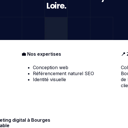
Loire.
💼 Nos expertises
📍 
Conception web
Col
Référencement naturel SEO
Bou
Identité visuelle
de
cli
ting digital à Bourges
able