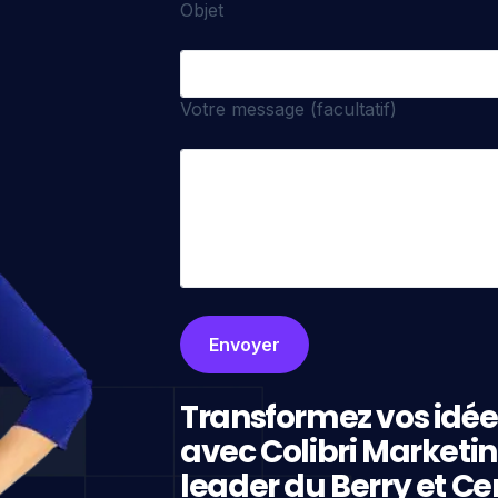
Objet
Votre message (facultatif)
Transformez vos idée
avec Colibri Marketi
leader du Berry et Ce