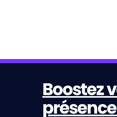
Boostez v
présence 