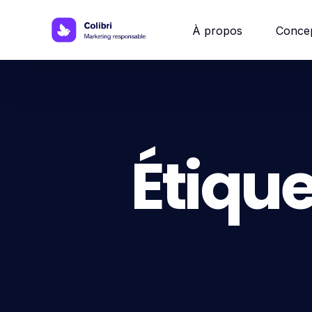
À propos
Conce
Site w
Site 
Étique
Site vi