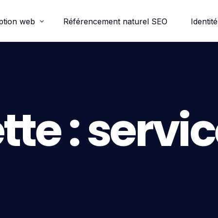
ption web
Référencement naturel SEO
Identité
ordpress
e-commerce
tte :
servic
trine