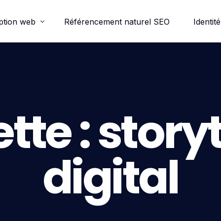
ption web
Référencement naturel SEO
Identité
ordpress
e-commerce
tte :
storyt
trine
digital