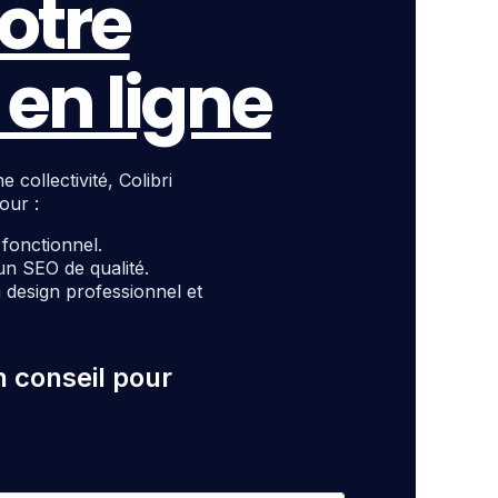
otre
en ligne
ollectivité, Colibri
our :
t fonctionnel.
un SEO de qualité.
design professionnel et
n conseil pour