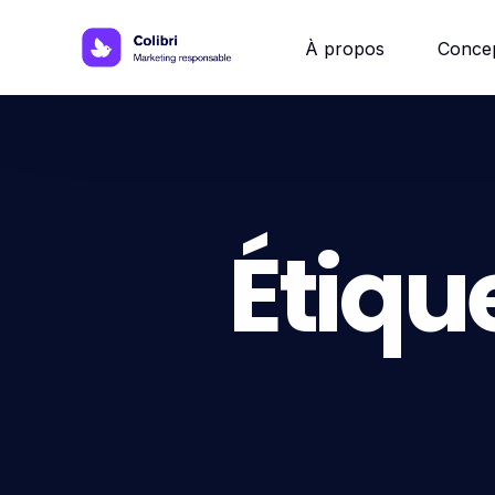
À propos
Conce
Site w
Site 
Étique
Site vi