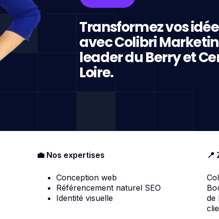
Transformez vos idée
avec Colibri Marketi
leader du Berry et Ce
Loire.
💼 Nos expertises
📍 
Conception web
Col
Référencement naturel SEO
Bou
Identité visuelle
de
cli