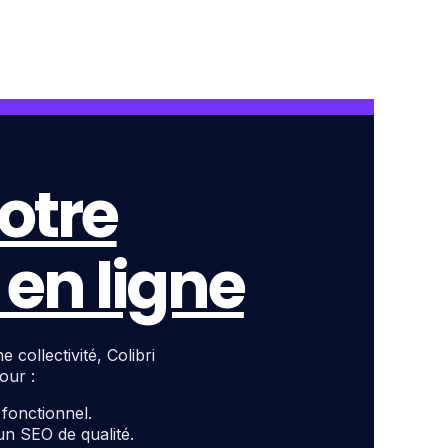
otre
en ligne
ollectivité, Colibri
our :
t fonctionnel.
un SEO de qualité.