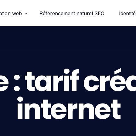
ption web
Référencement naturel SEO
Identité
ordpress
e-commerce
 :
tarif cré
trine
internet