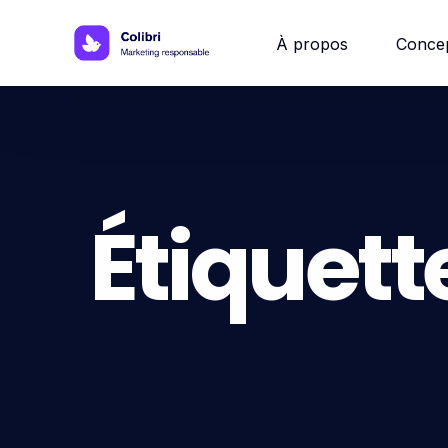
À propos
Conce
Site w
Site 
Étiquette
Site vi