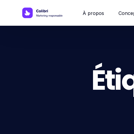
À propos
Conce
Site w
Site 
Éti
Site vi