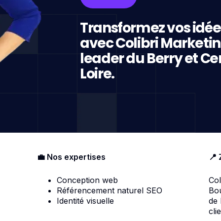
Transformez vos idée
avec Colibri Marketi
leader du Berry et Ce
Loire.
💼 Nos expertises
📍 
Conception web
Col
Référencement naturel SEO
Bou
Identité visuelle
de
cli