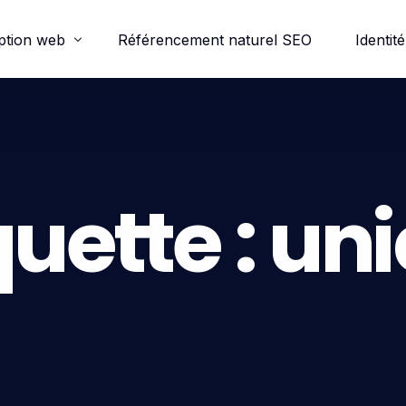
ption web
Référencement naturel SEO
Identité
ordpress
e-commerce
quette :
uni
trine