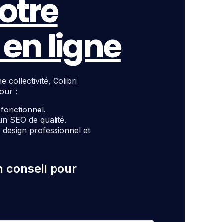
otre
en ligne
ollectivité, Colibri
our :
t fonctionnel.
un SEO de qualité.
design professionnel et
n conseil pour