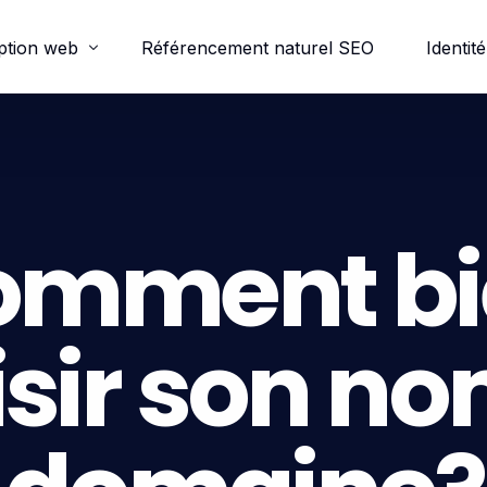
ption web
Référencement naturel SEO
Identité
ordpress
e-commerce
omment bi
trine
sir son n