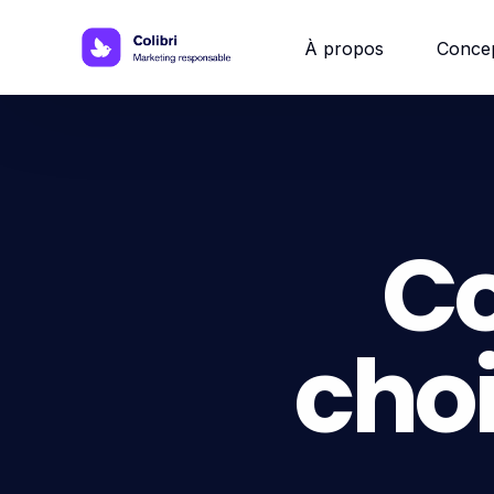
À propos
Conce
Site w
Site 
C
Site vi
choi