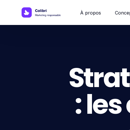
À propos
Conce
Site w
Site 
Stra
Site vi
: les