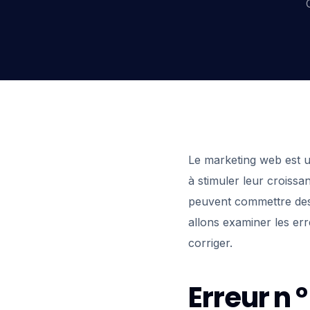
Le marketing web est un
à stimuler leur croiss
peuvent commettre des 
allons examiner les er
corriger.
Erreur n °