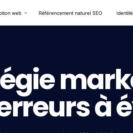
ption web
Référencement naturel SEO
Identité
ordpress
e-commerce
tégie mark
trine
 erreurs à 